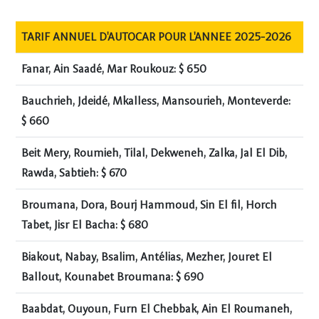
TARIF ANNUEL D'AUTOCAR POUR L'ANNEE 2025-2026
Fanar, Ain Saadé, Mar Roukouz: $ 650
Bauchrieh, Jdeidé, Mkalless, Mansourieh, Monteverde:
$ 660
Beit Mery, Roumieh, Tilal, Dekweneh, Zalka, Jal El Dib,
Rawda, Sabtieh: $ 670
Broumana, Dora, Bourj Hammoud, Sin El fil, Horch
Tabet, Jisr El Bacha: $ 680
Biakout, Nabay, Bsalim, Antélias, Mezher, Jouret El
Ballout, Kounabet Broumana: $ 690
Baabdat, Ouyoun, Furn El Chebbak, Ain El Roumaneh,