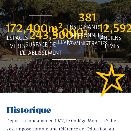
381
172,400
m² 
12,59
ENSEIGNANTS ET
3,000
243,500
m² 
PERSONNELS
ESPACES
ANCIENS
ÉLÈVES
ADMINISTRATIFS
SURFACE DE
VERTS
ÉLÈVES
L'ETABLISSEMENT
Historique
Depuis sa fondation en 1972, le Collège Mont La Salle
s’est imposé comme une référence de l’éducation au