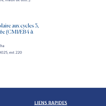
laire aux cycles 3,
ycée (CM1/EB4 à
cha
0025, ext 220
LIENS RAPIDES