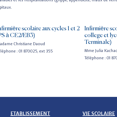
pitaux.
nfirmière scolaire aux cycles 1 et 2
Infirmière sco
PS à CE2/EB3)
college et l
Terminale)
adame Christiane Daoud
Mme Julia Kacha
éléphone : 01 870025, ext 355
Téléphone : 01 87
ETABLISSEMENT
VIE SCOLAIRE