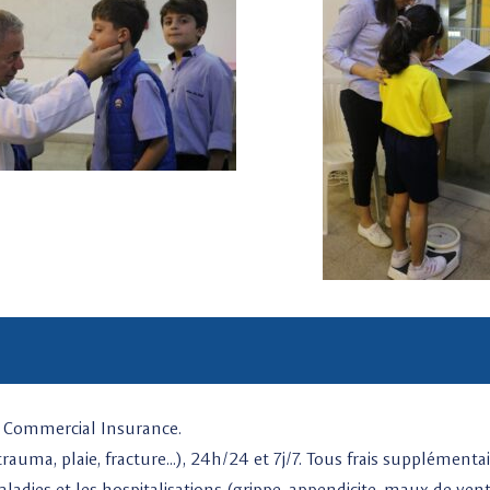
gnie Commercial Insurance.
uma, plaie, fracture…), 24h/24 et 7j/7. Tous frais supplémentair
adies et les hospitalisations (grippe, appendicite, maux de ven