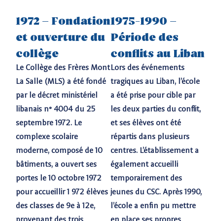
1972 – Fondation
1975-1990 –
et ouverture du
Période des
collège
conflits au Liban​
Le Collège des Frères Mont
Lors des événements
La Salle (MLS) a été fondé
tragiques au Liban, l’école
par le décret ministériel
a été prise pour cible par
libanais n° 4004 du 25
les deux parties du conflit,
septembre 1972. Le
et ses élèves ont été
complexe scolaire
répartis dans plusieurs
moderne, composé de 10
centres. L’établissement a
bâtiments, a ouvert ses
également accueilli
portes le 10 octobre 1972
temporairement des
pour accueillir 1 972 élèves
jeunes du CSC. Après 1990,
des classes de 9e à 12e,
l’école a enfin pu mettre
provenant des trois
en place ses propres