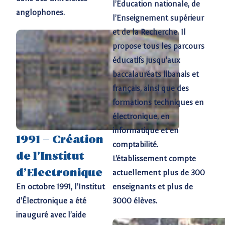
l’Éducation nationale, de
anglophones.
l’Enseignement supérieur
et de la Recherche. Il
propose tous les parcours
éducatifs jusqu’aux
baccalauréats libanais et
français, ainsi que des
formations techniques en
électronique, en
informatique et en
1991 – Création
comptabilité.
de l’Institut
L’établissement compte
d’Electronique​
actuellement plus de 300
En octobre 1991, l’Institut
enseignants et plus de
d’Électronique a été
3000 élèves.
inauguré avec l’aide