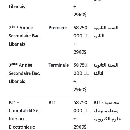
Libanais
+
2960$
ème
2
Année
Première
58 750
السنة الثانوية
Secondaire Bac.
000 L.L
الثانية
Libanais
+
2960$
ème
3
Année
Terminale
58 750
السنة الثانوية
Secondaire Bac.
000 L.L
الثالثة
Libanais
+
2960$
BT1 -
BT1
58 750
BT1 - محاسبة
Comptabilité et
000 L.L
ومعلوماتية او
Info ou
+
علوم الكترونية
Electronique
2960$