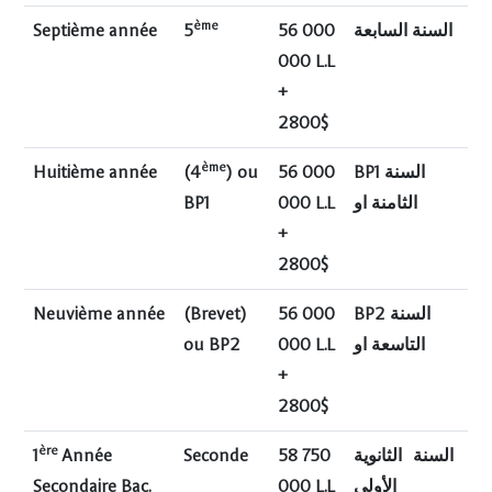
ème
Septième année
5
56 000
السنة السابعة
000 L.L
+
2800$
ème
Huitième année
(4
) ou
56 000
BP1 السنة
BP1
000 L.L
الثامنة او
+
2800$
Neuvième année
(Brevet)
56 000
BP2 السنة
ou BP2
000 L.L
التاسعة او
+
2800$
ère
1
Année
Seconde
58 750
ثانوية
ال
السنة
Secondaire Bac.
000 L.L
الأولى