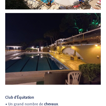
Club d’Équitation
•
Un grand nombre de
chevaux
.