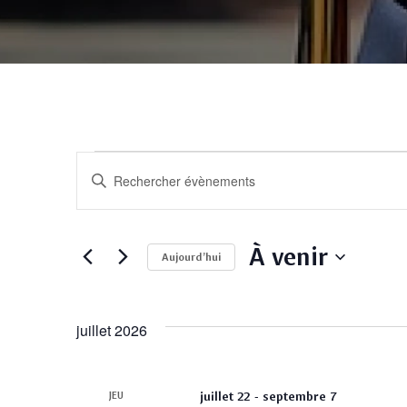
Recherche
Saisir
mot-
et
clé.
À venir
Rechercher
Aujourd’hui
navigation
Évènements
Sélectionnez
par
une
de
mot-
juillet 2026
date.
clé.
vues
-
juillet 22
septembre 7
JEU