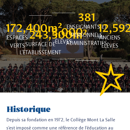
381
172,400
m² 
12,59
ENSEIGNANTS ET
3,000
243,500
m² 
PERSONNELS
ESPACES
ANCIENS
ÉLÈVES
ADMINISTRATIFS
SURFACE DE
VERTS
ÉLÈVES
L'ETABLISSEMENT
Historique
Depuis sa fondation en 1972, le Collège Mont La Salle
s’est imposé comme une référence de l’éducation au