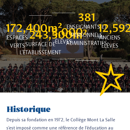
381
172,400
m² 
12,59
ENSEIGNANTS ET
3,000
243,500
m² 
PERSONNELS
ESPACES
ANCIENS
ÉLÈVES
ADMINISTRATIFS
SURFACE DE
VERTS
ÉLÈVES
L'ETABLISSEMENT
Historique
Depuis sa fondation en 1972, le Collège Mont La Salle
s’est imposé comme une référence de l’éducation au