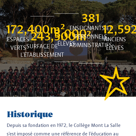
381
172,400
m² 
12,59
ENSEIGNANTS ET
3,000
243,500
m² 
PERSONNELS
ESPACES
ANCIENS
ÉLÈVES
ADMINISTRATIFS
SURFACE DE
VERTS
ÉLÈVES
L'ETABLISSEMENT
Historique
Depuis sa fondation en 1972, le Collège Mont La Salle
s’est imposé comme une référence de l’éducation au