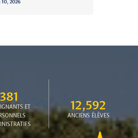
 10, 2026
381
12,592
IGNANTS ET
RSONNELS
ANCIENS ÉLÈVES
NISTRATIFS