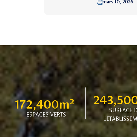
mars 10, 2026
243,50
172,400
m² 
SURFACE 
ESPACES VERTS
L'ETABLISSE