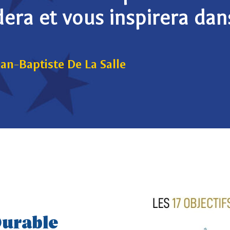
dera et vous inspirera dan
ean-Baptiste De La Salle
urable