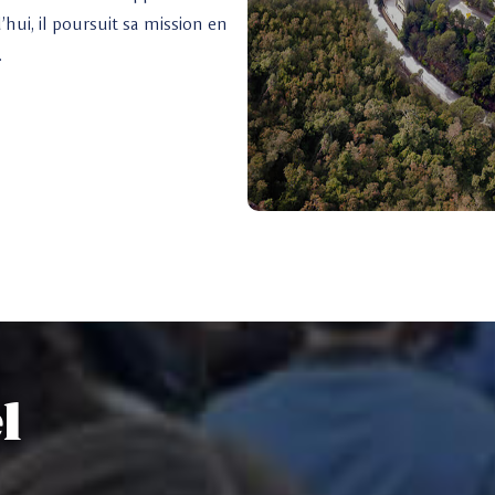
hui, il poursuit sa mission en
.
l