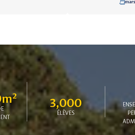
mars
0
m² 
3,000
ENSE
DE
ÉLÈVES
PE
MENT
ADMI