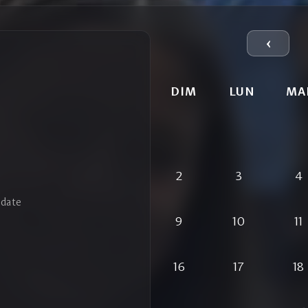
‹
DIM
LUN
MA
2
3
4
 date
9
10
11
16
17
18