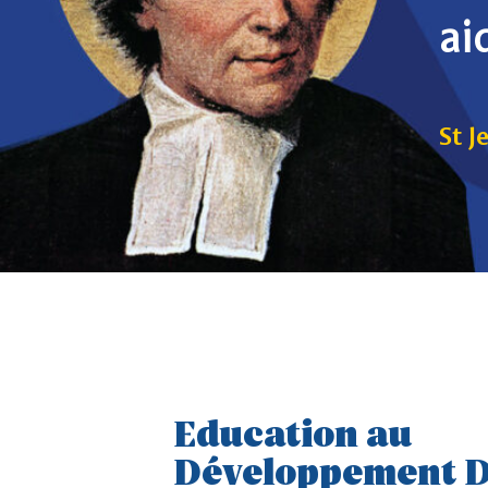
ai
St J
Education au
Développement D