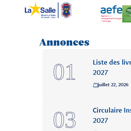
ETABLISSEMENT
VIE SCOLAIRE
Annonces
Institut des F
Liste des li
2027
juillet 22, 2026
Circulaire I
2027