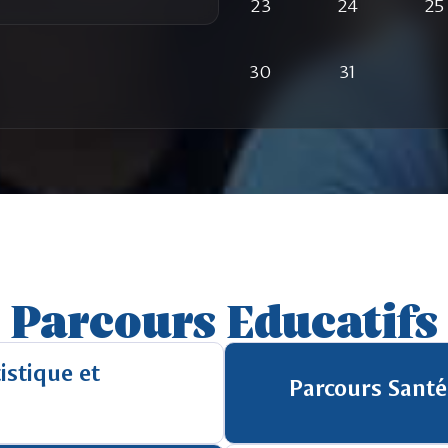
23
24
25
30
31
Parcours Educatifs
istique et
Parcours Santé