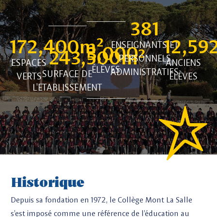
381
172,400
m² 
12,59
ENSEIGNANTS ET
3,000
243,500
m² 
PERSONNELS
ESPACES
ANCIENS
ÉLÈVES
ADMINISTRATIFS
SURFACE DE
VERTS
ÉLÈVES
L'ETABLISSEMENT
Historique
Depuis sa fondation en 1972, le Collège Mont La Salle
s’est imposé comme une référence de l’éducation au