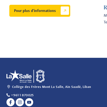
R
Pour plus d’informations
M
Te
Collège des Frères Mont La Salle, Ain Saadé, Liban
+961 1 870025