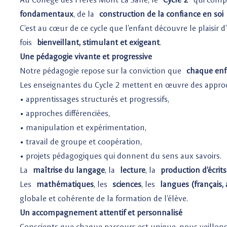
fondamentaux
, de la
construction de la confiance en soi
C’est au cœur de ce cycle que l’enfant découvre le plaisir
fois
bienveillant, stimulant et exigeant
.
Une pédagogie vivante et progressive
Notre pédagogie repose sur la conviction que
chaque enf
Les enseignantes du Cycle 2 mettent en œuvre des approche
• apprentissages structurés et progressifs,
• approches différenciées,
• manipulation et expérimentation,
• travail de groupe et coopération,
• projets pédagogiques qui donnent du sens aux savoirs.
La
maîtrise du langage
, la
lecture
, la
production d’écrits
Les
mathématiques
, les
sciences
, les
langues (français, 
globale et cohérente de la formation de l’élève.
Un accompagnement attentif et personnalisé
Conscients que chaque parcours est unique, nous veillons