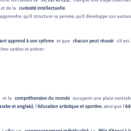
et de la
curiosité intellectuelle
.
 d’apprendre, qu’il structure sa pensée, qu’il développe son auto
ant apprend à son rythme
et que
chacun peut réussir
s’il est
s variées et actives :
et la
compréhension du monde
occupent une place centrale
arabe et anglais)
, l’
éducation artistique et sportive
, ainsi que l’
éd
 à offrir un
accompagnement individualisé
. Le
Pôle d’Appui à l