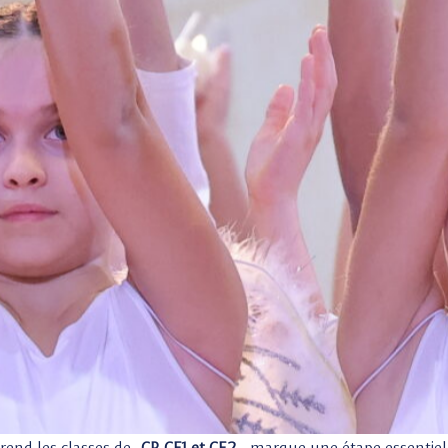
end les classes de
CP, CE1 et CE2,
marque une étape essentielle