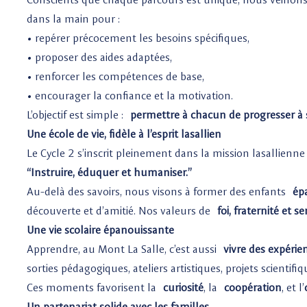
dans la main pour :
• repérer précocement les besoins spécifiques,
• proposer des aides adaptées,
• renforcer les compétences de base,
• encourager la confiance et la motivation.
L’objectif est simple :
permettre à chacun de progresser à s
Une école de vie, fidèle à l’esprit lasallien
Le Cycle 2 s’inscrit pleinement dans la mission lasallienne 
“Instruire, éduquer et humaniser.”
Au-delà des savoirs, nous visons à former des enfants
épa
découverte et d’amitié. Nos valeurs de
foi, fraternité et se
Une vie scolaire épanouissante
Apprendre, au Mont La Salle, c’est aussi
vivre des expérie
sorties pédagogiques, ateliers artistiques, projets scientif
Ces moments favorisent la
curiosité
, la
coopération
, et l’
Un partenariat solide avec les familles